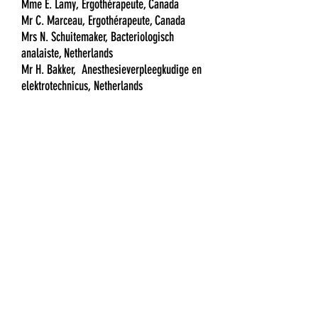
Mme E. Lamy, Ergothérapeute, Canada
Mr C. Marceau, Ergothérapeute, Canada
Mrs N. Schuitemaker, Bacteriologisch
analaiste, Netherlands
Mr H. Bakker, Anesthesieverpleegkudige en
elektrotechnicus, Netherlands
Mr G. George, Social Worker, Netherlands
Mvr L. van Beek, verpleegkundige,
Netherlands
Mrs T. Van Hagen, Social Worker,
Netherlands
Mr S. Doerler, Sophrologue, Carnac
Mme A.S Orban, Diététicienne, Luxembourg
Mme A. Bugnon, Dentiste, Suisse
Mvr T. van Crey, Verpleegkundige,
Netherlands
Mrs N. Schlomer, Verpleegkundige,
Netherlands
Mme C. Vander Smissen, Psychologue,
Mayotte